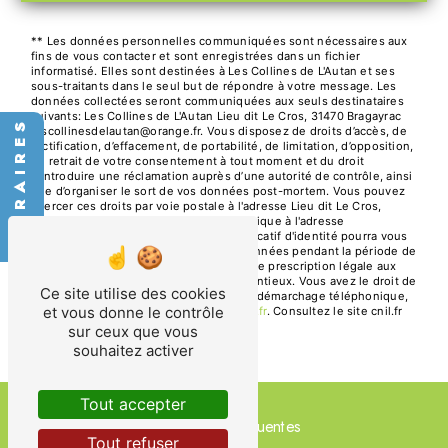
** Les données personnelles communiquées sont nécessaires aux
fins de vous contacter et sont enregistrées dans un fichier
informatisé. Elles sont destinées à Les Collines de L'Autan et ses
sous-traitants dans le seul but de répondre à votre message. Les
données collectées seront communiquées aux seuls destinataires
suivants: Les Collines de L'Autan Lieu dit Le Cros, 31470 Bragayrac
HORAIRES
lescollinesdelautan@orange.fr. Vous disposez de droits d’accès, de
rectification, d’effacement, de portabilité, de limitation, d’opposition,
de retrait de votre consentement à tout moment et du droit
d’introduire une réclamation auprès d’une autorité de contrôle, ainsi
que d’organiser le sort de vos données post-mortem. Vous pouvez
exercer ces droits par voie postale à l'adresse Lieu dit Le Cros,
31470 Bragayrac ou par courrier électronique à l'adresse
lescollinesdelautan@orange.fr. Un justificatif d'identité pourra vous
être demandé. Nous conservons vos données pendant la période de
prise de contact puis pendant la durée de prescription légale aux
fins probatoires et de gestion des contentieux. Vous avez le droit de
Ce site utilise des cookies
vous inscrire sur la liste d'opposition au démarchage téléphonique,
et vous donne le contrôle
disponible à cette adresse:
Bloctel.gouv.fr
. Consultez le site cnil.fr
pour plus d’informations sur vos droits.
sur ceux que vous
souhaitez activer
Tout accepter
Recherches fréquentes
Tout refuser