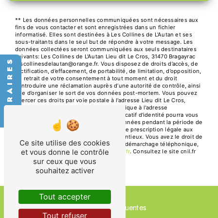
** Les données personnelles communiquées sont nécessaires aux
fins de vous contacter et sont enregistrées dans un fichier
informatisé. Elles sont destinées à Les Collines de L'Autan et ses
sous-traitants dans le seul but de répondre à votre message. Les
données collectées seront communiquées aux seuls destinataires
suivants: Les Collines de L'Autan Lieu dit Le Cros, 31470 Bragayrac
HORAIRES
lescollinesdelautan@orange.fr. Vous disposez de droits d’accès, de
rectification, d’effacement, de portabilité, de limitation, d’opposition,
de retrait de votre consentement à tout moment et du droit
d’introduire une réclamation auprès d’une autorité de contrôle, ainsi
que d’organiser le sort de vos données post-mortem. Vous pouvez
exercer ces droits par voie postale à l'adresse Lieu dit Le Cros,
31470 Bragayrac ou par courrier électronique à l'adresse
lescollinesdelautan@orange.fr. Un justificatif d'identité pourra vous
être demandé. Nous conservons vos données pendant la période de
prise de contact puis pendant la durée de prescription légale aux
fins probatoires et de gestion des contentieux. Vous avez le droit de
Ce site utilise des cookies
vous inscrire sur la liste d'opposition au démarchage téléphonique,
et vous donne le contrôle
disponible à cette adresse:
Bloctel.gouv.fr
. Consultez le site cnil.fr
pour plus d’informations sur vos droits.
sur ceux que vous
souhaitez activer
Tout accepter
Recherches fréquentes
Tout refuser