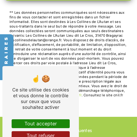
** Les données personnelles communiquées sont nécessaires aux
fins de vous contacter et sont enregistrées dans un fichier
informatisé. Elles sont destinées à Les Collines de L'Autan et ses
sous-traitants dans le seul but de répondre à votre message. Les
données collectées seront communiquées aux seuls destinataires
suivants: Les Collines de L'Autan Lieu dit Le Cros, 31470 Bragayrac
HORAIRES
lescollinesdelautan@orange.fr. Vous disposez de droits d’accès, de
rectification, d’effacement, de portabilité, de limitation, d’opposition,
de retrait de votre consentement à tout moment et du droit
d’introduire une réclamation auprès d’une autorité de contrôle, ainsi
que d’organiser le sort de vos données post-mortem. Vous pouvez
exercer ces droits par voie postale à l'adresse Lieu dit Le Cros,
31470 Bragayrac ou par courrier électronique à l'adresse
lescollinesdelautan@orange.fr. Un justificatif d'identité pourra vous
être demandé. Nous conservons vos données pendant la période de
prise de contact puis pendant la durée de prescription légale aux
fins probatoires et de gestion des contentieux. Vous avez le droit de
Ce site utilise des cookies
vous inscrire sur la liste d'opposition au démarchage téléphonique,
et vous donne le contrôle
disponible à cette adresse:
Bloctel.gouv.fr
. Consultez le site cnil.fr
pour plus d’informations sur vos droits.
sur ceux que vous
souhaitez activer
Tout accepter
Recherches fréquentes
Tout refuser